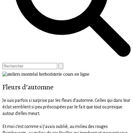
Open
Close
Panier
Search
mobile
mobile
menu
menu
Fleurs d’automne
Je suis parfois si surprise par les fleurs d’automne. Celles qui dans leur
éclat semblent si peu préoccupées par le fait que tout ou presque
autour d’elles meurt. ⁠
Et moi c’est comme si j’avais oublié, au milieu des rouges