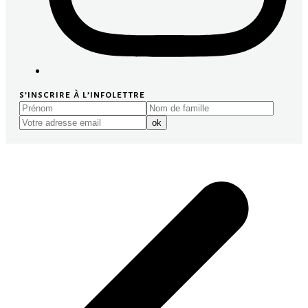
s’inscrire à l’infolettre
Prénom
Nom
Votre
de
adresse
ok
famille
email
p
p