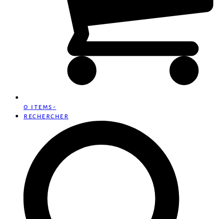
0 items
-
rechercher