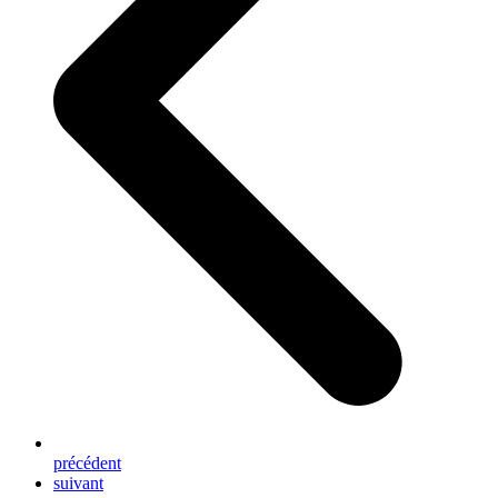
précédent
next
suivant