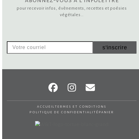
abonnez-vous à l'infolettre
pour recevoir infos, évènements, recettes et poésies
végétales…
Votre
s'inscrire
courriel
Facebook
Instagram
Email
accueil
termes et conditions
politique de confidentialité
panier