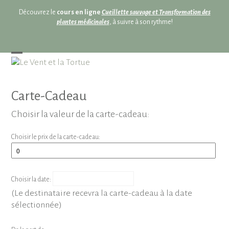
Skip
Découvrez le
cours en ligne
Cueillette sauvage et Transformation des
to
plantes médicinales
, à suivre à son rythme!
content
Open
Close
mobile
mobile
menu
menu
Carte-Cadeau
Choisir la valeur de la carte-cadeau:
Choisir le prix de la carte-cadeau:
Choisir la date:
(Le destinataire recevra la carte-cadeau à la date
sélectionnée)