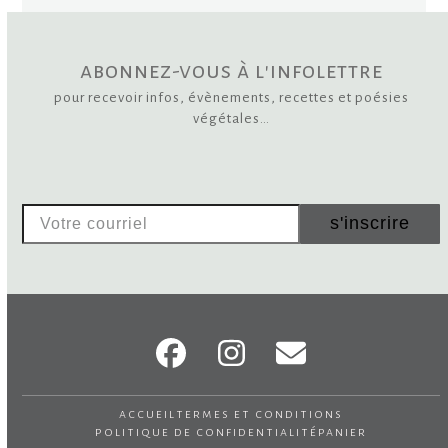
abonnez-vous à l'infolettre
pour recevoir infos, évènements, recettes et poésies
végétales…
Votre
s'inscrire
courriel
Facebook
Instagram
Email
accueil
termes et conditions
politique de confidentialité
panier