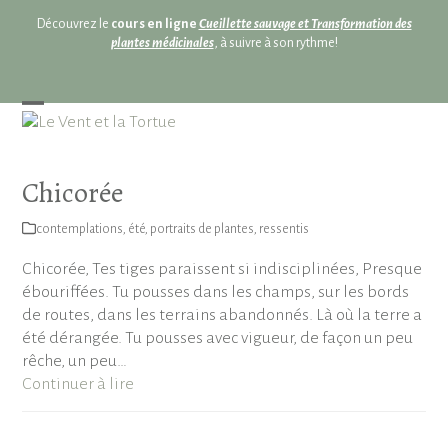
Skip
Découvrez le
cours en ligne
Cueillette sauvage et Transformation des
to
plantes médicinales
, à suivre à son rythme!
content
Open
Close
mobile
mobile
menu
menu
Chicorée
contemplations
,
été
,
portraits de plantes
,
ressentis
Chicorée, Tes tiges paraissent si indisciplinées, Presque
ébouriffées. Tu pousses dans les champs, sur les bords
de routes, dans les terrains abandonnés. Là où la terre a
été dérangée. Tu pousses avec vigueur, de façon un peu
rêche, un peu…
Continuer à lire