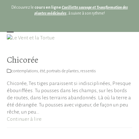
Skip
Découvrez le
cours en ligne
Cueillette sauvage et Transformation des
to
plantes médicinales
, à suivre à son rythme!
content
Open
Close
mobile
mobile
menu
menu
Chicorée
contemplations
,
été
,
portraits de plantes
,
ressentis
Chicorée, Tes tiges paraissent si indisciplinées, Presque
ébouriffées. Tu pousses dans les champs, sur les bords
de routes, dans les terrains abandonnés. Là où la terre a
été dérangée. Tu pousses avec vigueur, de façon un peu
rêche, un peu…
Continuer à lire