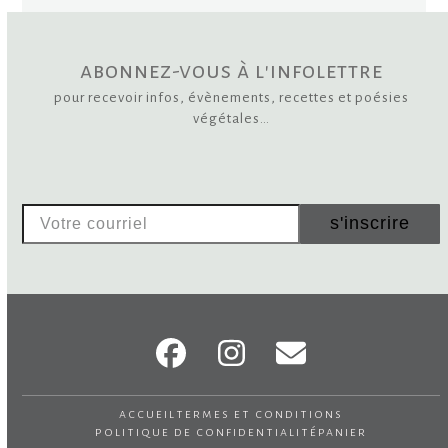
abonnez-vous à l'infolettre
pour recevoir infos, évènements, recettes et poésies
végétales…
Votre
s'inscrire
courriel
Facebook
Instagram
Email
accueil
termes et conditions
politique de confidentialité
panier