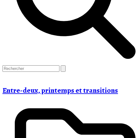
Open
Close
Panier
Search
mobile
mobile
menu
menu
Entre-deux, printemps et transitions