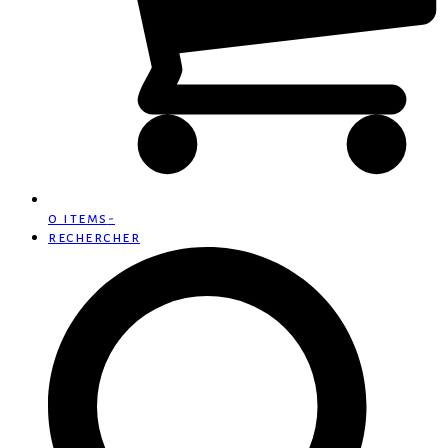
0 items
-
rechercher