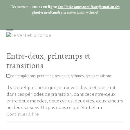
Skip
Découvrez le
cours en ligne
Cueillette sauvage et Transformation des
to
plantes médicinales
, à suivre à son rythme!
content
Open
Close
mobile
mobile
menu
menu
Entre-deux, printemps et
transitions
contemplations
,
printemps
,
ressentis
,
rythmes, cycles et saisons
Il y a quelque chose que je trouve si beau et puissant
dans ces périodes de transition, dans cet entre-deux
entre deux mondes, deux cycles, deux vies, deux amours
ou deux saisons. Un pas dans ce qui était et un…
Continuer à lire