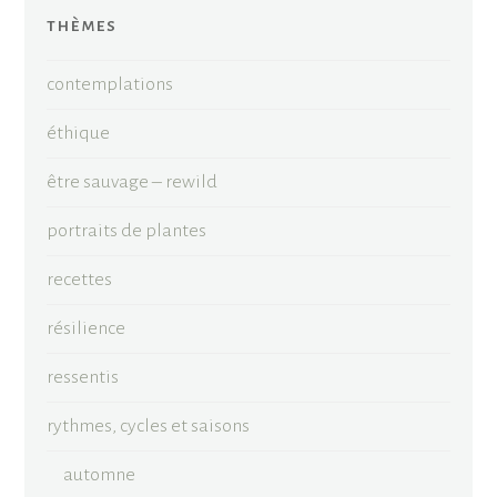
thèmes
contemplations
éthique
être sauvage – rewild
portraits de plantes
recettes
résilience
ressentis
rythmes, cycles et saisons
automne