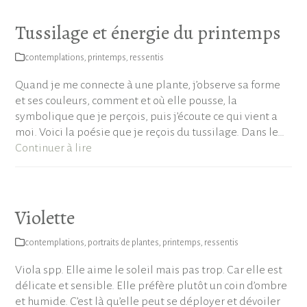
Tussilage et énergie du printemps
contemplations
,
printemps
,
ressentis
Quand je me connecte à une plante, j’observe sa forme
et ses couleurs, comment et où elle pousse, la
symbolique que je perçois, puis j’écoute ce qui vient a
moi. Voici la poésie que je reçois du tussilage. Dans le…
Continuer à lire
Violette
contemplations
,
portraits de plantes
,
printemps
,
ressentis
Viola spp. Elle aime le soleil mais pas trop. Car elle est
délicate et sensible. Elle préfère plutôt un coin d’ombre
et humide. C’est là qu’elle peut se déployer et dévoiler