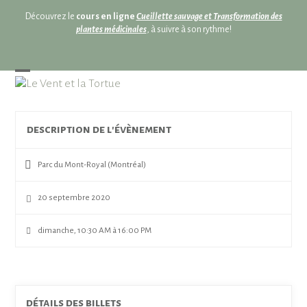
Skip
Découvrez le
cours en ligne
Cueillette sauvage et Transformation des
to
plantes médicinales
, à suivre à son rythme!
content
Open
Close
mobile
mobile
menu
menu
description de l'évènement
Parc du Mont-Royal (Montréal)
20 septembre 2020
dimanche, 10:30 AM à 16:00 PM
détails des billets