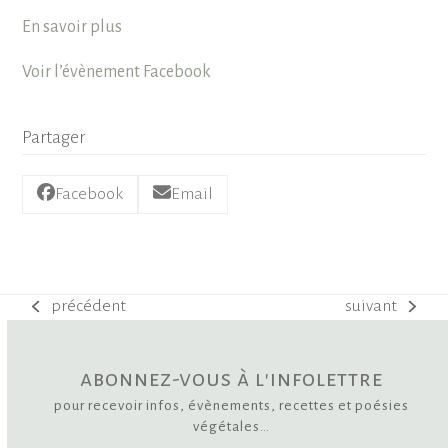
En savoir plus
Voir l’évènement Facebook
Partager
Facebook
Email
précédent
suivant
previous
next
post:
post:
abonnez-vous à l'infolettre
pour recevoir infos, évènements, recettes et poésies
végétales…