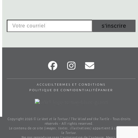
Votre
s'inscrire
courriel
Facebook
Instagram
Email
accueil
termes et conditions
politique de confidentialité
panier
Copyright 2026 ©
Le Vent et la Tortue / The Wind and the Turtle
- Tous droits
réservés - All rights reserved.
Le contenu de ce site
(images, textes, illustrations)
appartient à
Le Vent et
la Tortue
.
Ne pas reproduire sans l'autorisation de l'auteure. Merci.