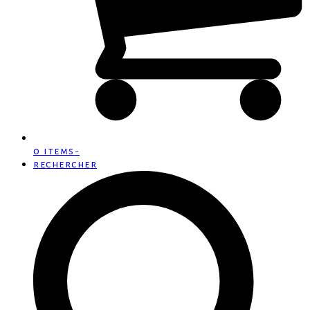
0 items
-
rechercher