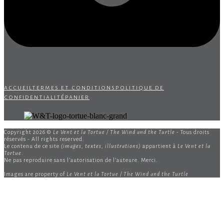
accueil
termes et conditions
politique de
confidentialité
panier
Copyright 2026 ©
Le Vent et la Tortue / The Wind and the Turtle
- Tous droits
réservés - All rights reserved.
Le contenu de ce site
(images, textes, illustrations)
appartient à
Le Vent et la
Tortue
.
Ne pas reproduire sans l'autorisation de l'auteure. Merci.
Images are property of
Le Vent et la Tortue / The Wind and the Turtle
B
T
T