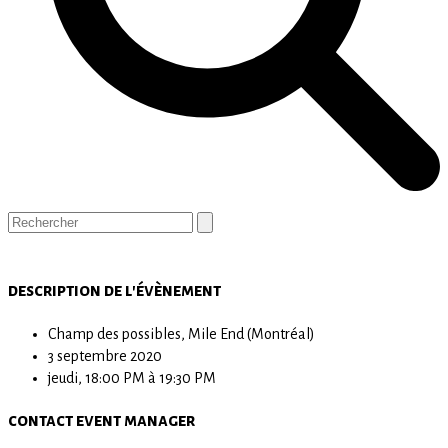
Open
Close
Panier
Search
mobile
mobile
menu
menu
description de l'évènement
Champ des possibles, Mile End (Montréal)
3 septembre 2020
jeudi, 18:00 PM à 19:30 PM
contact event manager