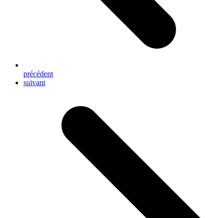
précédent
next
suivant
post: