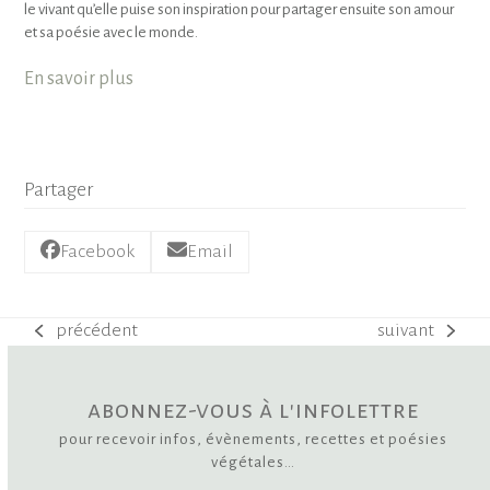
le vivant qu’elle puise son inspiration pour partager ensuite son amour
et sa poésie avec le monde.
En savoir plus
Partager
Facebook
Email
précédent
suivant
previous
next
post:
post:
abonnez-vous à l'infolettre
pour recevoir infos, évènements, recettes et poésies
végétales…