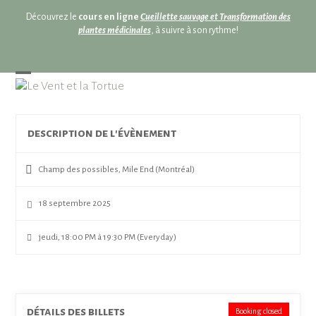
Skip
Découvrez le
cours en ligne
Cueillette sauvage et Transformation des
to
plantes médicinales
, à suivre à son rythme!
content
Open
Close
mobile
mobile
menu
menu
description de l'évènement
Champ des possibles, Mile End (Montréal)
18 septembre 2025
jeudi, 18:00 PM à 19:30 PM (Everyday)
détails des billets
Booking closed