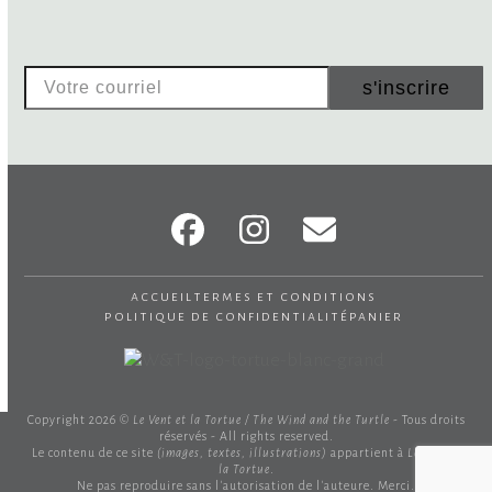
Votre
s'inscrire
courriel
Facebook
Instagram
Email
accueil
termes et conditions
politique de confidentialité
panier
Copyright 2026 ©
Le Vent et la Tortue / The Wind and the Turtle
- Tous droits
réservés - All rights reserved.
Le contenu de ce site
(images, textes, illustrations)
appartient à
Le Vent et
la Tortue
.
Ne pas reproduire sans l'autorisation de l'auteure. Merci.