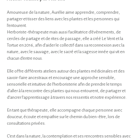
Amoureuse de la nature, Aurélie aime apprendre, comprendre,
partager et tisser des liens avec les plantes et les personnes qui
l’entourent.
Herboriste-thérapeute mais aussi facilitatrice d’évènements, de
cercles de partage et de rites de passage, elle a créé Le Vent et la
Tortue en 2016, afin d’aider le collectif dans sa reconnexion avec la
nature, avec le sauvage, avec le sacré et la sagesse innée qui vit en
chacun d’entre nous.
Elle offre différents ateliers autour des plantes médicinales et des
savoir-faire ancestraux et encourage une approche sensible,
sensorielle et intuitive de l’herboristerie afin de prendre le temps
d’aller à la rencontre des plantes qui nous entourent, de partager et
d’ancrer l’apprentissage à travers nos ressentis et notre expérience.
En tant que thérapeute, elle accompagne chaque personne avec
douceur, écoute et empathie sur le chemin du bien-être, lors de
consultations privées.
C’est dans la nature, la contemplation et ses rencontres sensibles avec