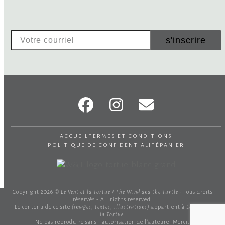
Votre
s'inscrire
courriel
Facebook
Instagram
Email
accueil
termes et conditions
politique de confidentialité
panier
Copyright 2026 ©
Le Vent et la Tortue / The Wind and the Turtle
- Tous droits
réservés - All rights reserved.
Le contenu de ce site
(images, textes, illustrations)
appartient à
Le Vent et
la Tortue
.
Ne pas reproduire sans l'autorisation de l'auteure. Merci.