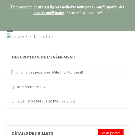
Skip
Découvrez le
cours en ligne
Cueillette sauvage et Transformation des
to
plantes médicinales
, à suivre à son rythme!
content
Open
Close
mobile
mobile
menu
menu
description de l'évènement
Champ des possibles, Mile End (Montréal)
18 septembre 2025
jeudi, 18:00 PM à 19:30 PM (Everyday)
détails des billets
Booking closed