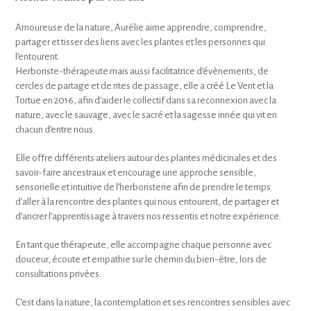
Amoureuse de la nature, Aurélie aime apprendre, comprendre,
partager et tisser des liens avec les plantes et les personnes qui
l’entourent.
Herboriste-thérapeute mais aussi facilitatrice d’évènements, de
cercles de partage et de rites de passage, elle a créé Le Vent et la
Tortue en 2016, afin d’aider le collectif dans sa reconnexion avec la
nature, avec le sauvage, avec le sacré et la sagesse innée qui vit en
chacun d’entre nous.
Elle offre différents ateliers autour des plantes médicinales et des
savoir-faire ancestraux et encourage une approche sensible,
sensorielle et intuitive de l’herboristerie afin de prendre le temps
d’aller à la rencontre des plantes qui nous entourent, de partager et
d’ancrer l’apprentissage à travers nos ressentis et notre expérience.
En tant que thérapeute, elle accompagne chaque personne avec
douceur, écoute et empathie sur le chemin du bien-être, lors de
consultations privées.
C’est dans la nature, la contemplation et ses rencontres sensibles avec