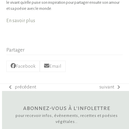
le vivant qu’elle puise son inspiration pour partager ensuite son amour
et sa poésie avec le monde.
En savoir plus
Partager
Facebook
Email
précédent
suivant
previous
next
post:
post:
abonnez-vous à l'infolettre
pour recevoir infos, évènements, recettes et poésies
végétales…