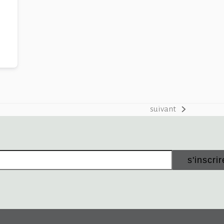
suivant
next
post:
s'inscrir