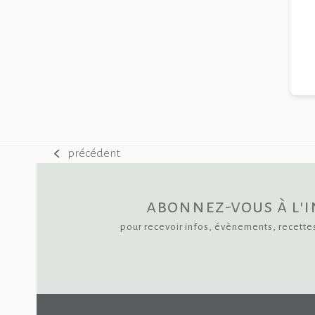
précédent
previous
post:
abonnez-vous à l'
pour recevoir infos, évènements, recette