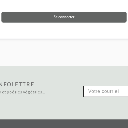
Se connecter
infolettre
Votre
s et poésies végétales…
courriel