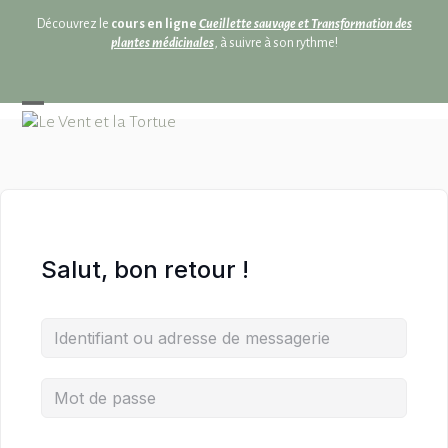
Skip
Skip
Découvrez le
cours en ligne
Cueillette sauvage et Transformation des
to
to
plantes médicinales
, à suivre à son rythme!
content
content
Open
Close
mobile
mobile
menu
menu
Salut, bon retour !