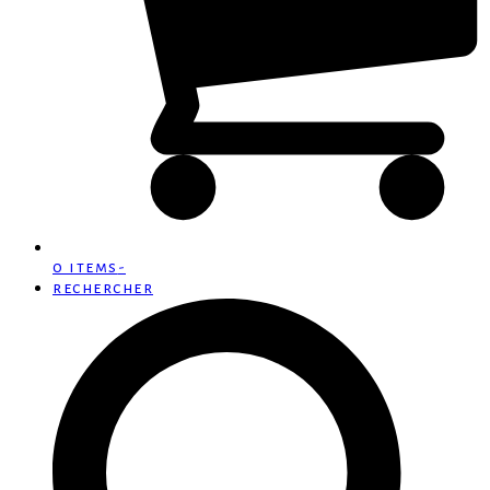
0 items
-
rechercher