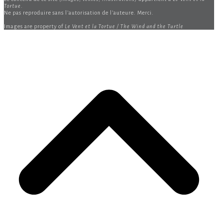
Tortue
.
Ne pas reproduire sans l'autorisation de l'auteure. Merci.
Images are property of
Le Vent et la Tortue / The Wind and the Turtle
B
T
T