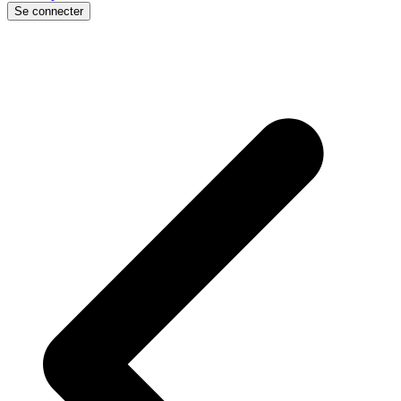
Se connecter
p
p