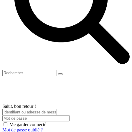
Open
Close
Panier
Search
mobile
mobile
menu
menu
Salut, bon retour !
Me garder connecté
Mot de passe oublié ?