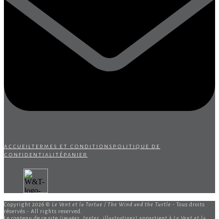
accueil
termes et conditions
politique de
confidentialité
panier
Copyright 2026 ©
Le Vent et la Tortue / The Wind and the Turtle
- Tous droits
réservés - All rights reserved.
Le contenu de ce site
(images, textes, illustrations)
appartient à
Le Vent et la