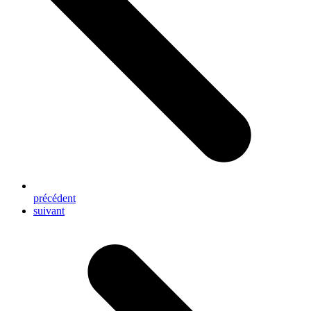
précédent
next
suivant
post: