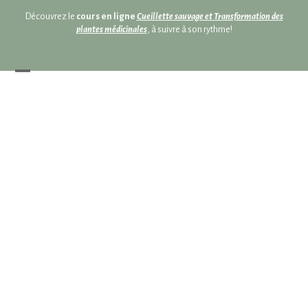
Skip
Skip
Découvrez le
cours en ligne
Cueillette sauvage et Transformation des
to
to
plantes médicinales
, à suivre à son rythme!
content
content
Open
Close
mobile
mobile
menu
menu