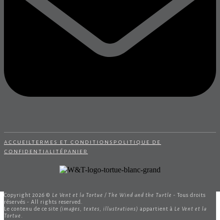
accueil
termes et conditions
politique de
confidentialité
panier
Copyright 2026 ©
Le Vent et la Tortue / The Wind and the Turtle
- Tous droits
réservés - All rights reserved.
Le contenu de ce site
(images, textes, illustrations)
appartient à
Le Vent et la
Tortue
.