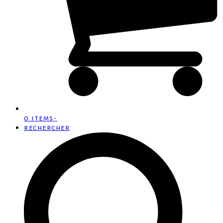
0 items
-
rechercher