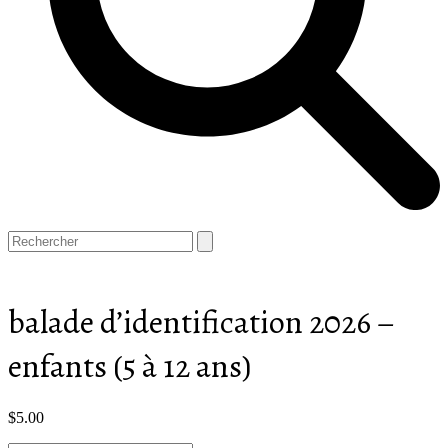
Open
Close
Panier
Search
mobile
mobile
menu
menu
balade d’identification 2026 –
enfants (5 à 12 ans)
$
5.00