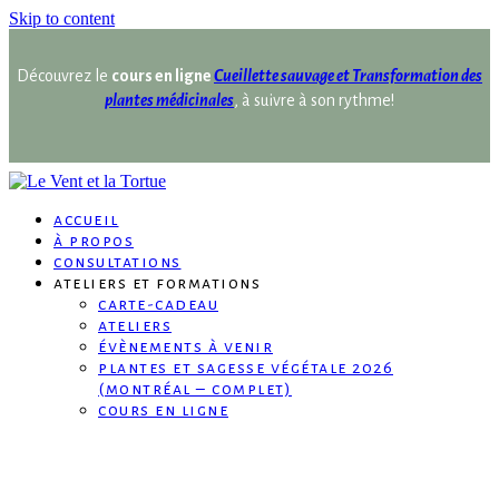
Skip to content
Découvrez le
cours en ligne
Cueillette sauvage et Transformation des
plantes médicinales
, à suivre à son rythme!
accueil
à propos
consultations
ateliers et formations
carte-cadeau
ateliers
évènements à venir
plantes et sagesse végétale 2026
(montréal – complet)
cours en ligne