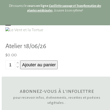
Skip
Découvrez le
cours en ligne
Cueillette sauvage et Transformation des
to
plantes médicinales
, à suivre à son rythme!
content
Open
Close
mobile
mobile
menu
menu
Atelier 18/06/26
$
0.00
quantité
Ajouter au panier
de
Atelier
18/06/26
abonnez-vous à l'infolettre
pour recevoir infos, évènements, recettes et poésies
végétales…