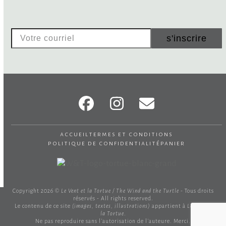
Votre
s'inscrire
courriel
Facebook
Instagram
Email
accueil
termes et conditions
politique de confidentialité
panier
Copyright 2026 ©
Le Vent et la Tortue / The Wind and the Turtle
- Tous droits
réservés - All rights reserved.
Le contenu de ce site
(images, textes, illustrations)
appartient à
Le Vent et
la Tortue
.
Ne pas reproduire sans l'autorisation de l'auteure. Merci.