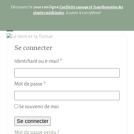
Skip
Découvrez le
cours en ligne
Cueillette sauvage et Transformation des
to
plantes médicinales
, à suivre à son rythme!
content
Open
Close
mobile
mobile
Se connecter
menu
menu
Obligatoire
Identifiant ou e-mail
*
Obligatoire
Mot de passe
*
Se souvenir de moi
Se connecter
Mot de passe perdu ?