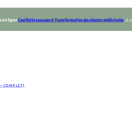
s en ligne
Cueillette sauvage et Transformation des plantes médicinales
, à 
– complet)