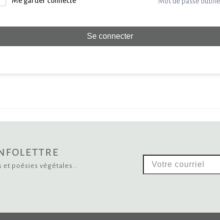
Me garder connecté
Mot de passe oublié
Se connecter
infolettre
Votre
s et poésies végétales…
courriel