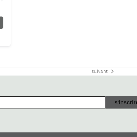
 ?
suivant
next
post:
s'inscrir