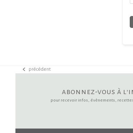
précédent
previous
post:
abonnez-vous à l'
pour recevoir infos, évènements, recette