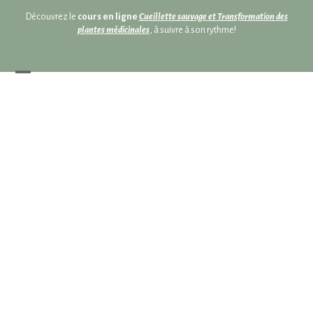
Skip
Skip
Découvrez le
cours en ligne
Cueillette sauvage et Transformation des
to
to
plantes médicinales
, à suivre à son rythme!
content
content
Open
Close
mobile
mobile
menu
menu