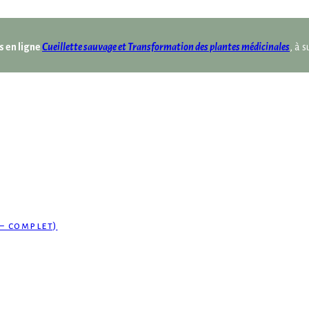
s en ligne
Cueillette sauvage et Transformation des plantes médicinales
, à 
– complet)