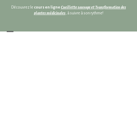
Skip
Skip
Découvrez le
cours en ligne
Cueillette sauvage et Transformation des
to
to
plantes médicinales
, à suivre à son rythme!
content
content
Open
Close
mobile
mobile
menu
menu