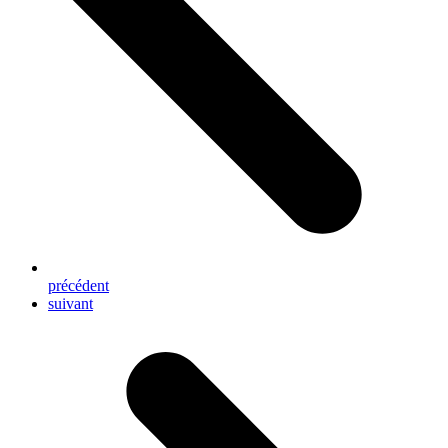
précédent
next
suivant
post: