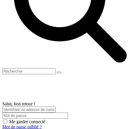
Open
Close
Panier
Search
mobile
mobile
menu
menu
Salut, bon retour !
Me garder connecté
Mot de passe oublié ?