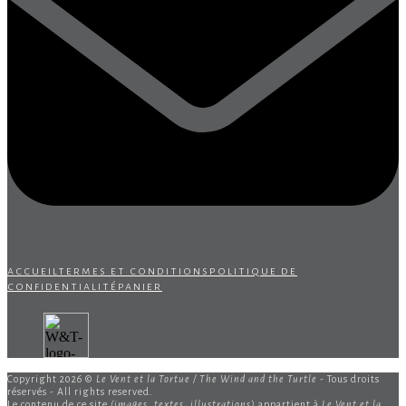
accueil
termes et conditions
politique de
confidentialité
panier
Copyright 2026 ©
Le Vent et la Tortue / The Wind and the Turtle
- Tous droits
réservés - All rights reserved.
Le contenu de ce site
(images, textes, illustrations)
appartient à
Le Vent et la