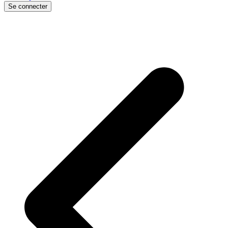
Se connecter
p
p