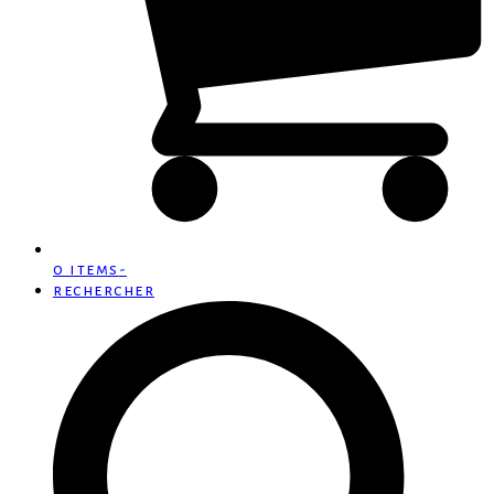
0 items
-
rechercher