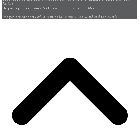
Tortue
.
Ne pas reproduire sans l'autorisation de l'auteure. Merci.
Images are property of
Le Vent et la Tortue / The Wind and the Turtle
B
T
T