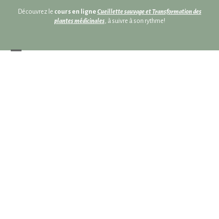
Skip
Skip
Découvrez le
cours en ligne
Cueillette sauvage et Transformation des
to
to
plantes médicinales
, à suivre à son rythme!
content
content
Open
Close
mobile
mobile
menu
menu