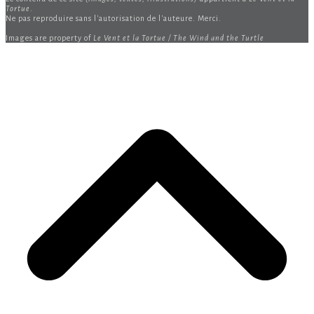
Tortue
.
Ne pas reproduire sans l'autorisation de l'auteure. Merci.
Images are property of
Le Vent et la Tortue / The Wind and the Turtle
B
T
T