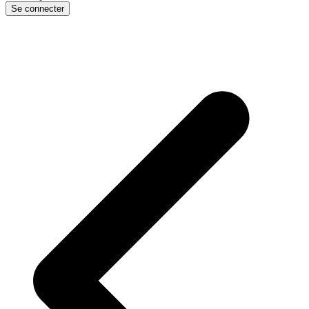
Se connecter
p
p