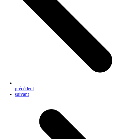
précédent
next
suivant
post: