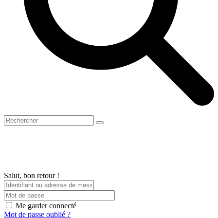
Open
Close
Panier
Search
mobile
mobile
menu
menu
Salut, bon retour !
Me garder connecté
Mot de passe oublié ?