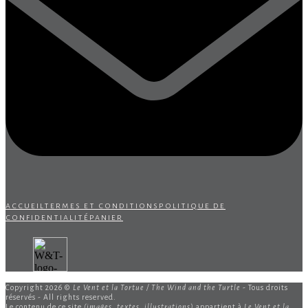
accueil
termes et conditions
politique de
confidentialité
panier
Copyright 2026 ©
Le Vent et la Tortue / The Wind and the Turtle
- Tous droits
réservés - All rights reserved.
Le contenu de ce site
(images, textes, illustrations)
appartient à
Le Vent et la