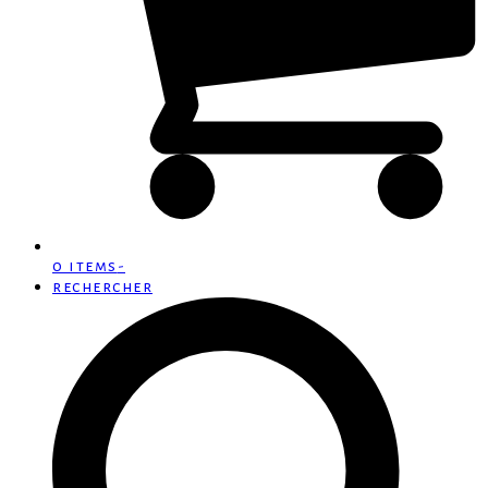
0 items
-
rechercher