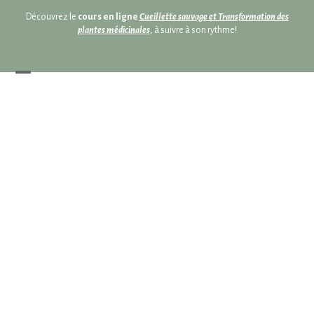
Skip
Skip
Découvrez le
cours en ligne
Cueillette sauvage et Transformation des
to
to
plantes médicinales
, à suivre à son rythme!
content
content
Open
Close
mobile
mobile
menu
menu