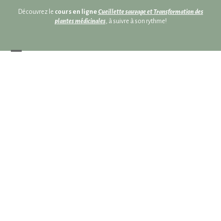
Skip
Skip
Découvrez le
cours en ligne
Cueillette sauvage et Transformation des
to
to
plantes médicinales
, à suivre à son rythme!
content
content
Open
Close
mobile
mobile
menu
menu