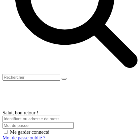
Open
Close
Panier
Search
mobile
mobile
menu
menu
Salut, bon retour !
Me garder connecté
Mot de passe oublié ?