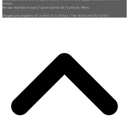
Tortue
.
Ne pas reproduire sans l'autorisation de l'auteure. Merci.
Images are property of
Le Vent et la Tortue / The Wind and the Turtle
B
T
T