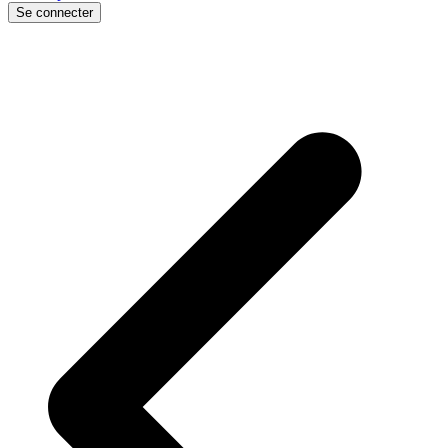
Se connecter
p
p