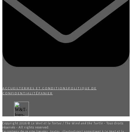
accueil
termes et conditions
politique de
confidentialité
panier
Copyright 2026 ©
Le Vent et la Tortue / The Wind and the Turtle
- Tous droits
réservés - All rights reserved.
Le contenu de ce site
(images, textes, illustrations)
appartient à
Le Vent et la