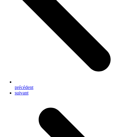
précédent
next
suivant
post: