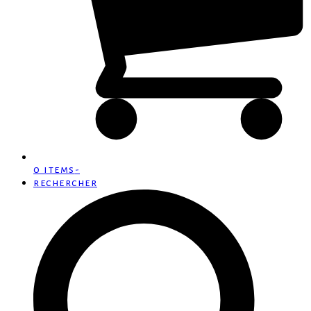
0 items
-
rechercher