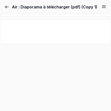
Skip
Air : Diaporama à télécharger (pdf) (Copy 1)
to
content