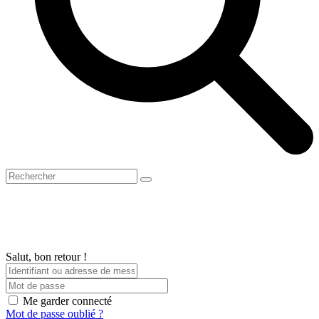
Open
Close
Panier
Search
mobile
mobile
menu
menu
Salut, bon retour !
Me garder connecté
Mot de passe oublié ?