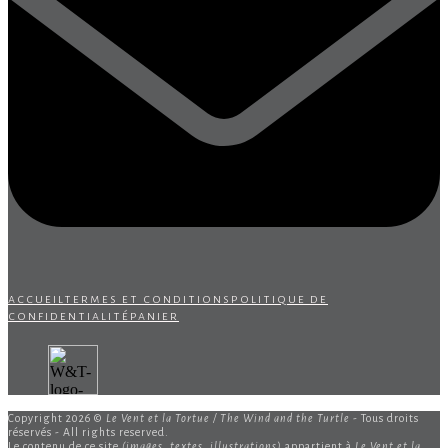
accueil
termes et conditions
politique de
confidentialité
panier
Copyright 2026 ©
Le Vent et la Tortue / The Wind and the Turtle
- Tous droits
réservés - All rights reserved.
Le contenu de ce site
(images, textes, illustrations)
appartient à
Le Vent et la