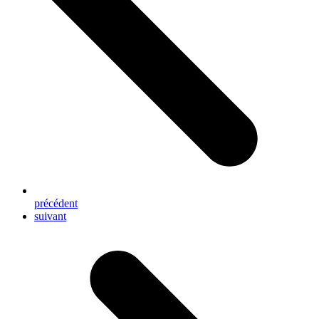
précédent
next
suivant
post: