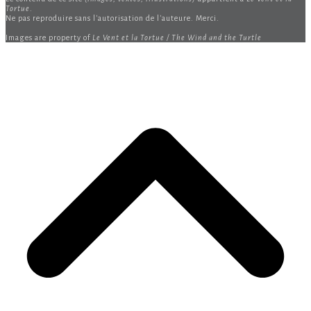
Tortue
.
Ne pas reproduire sans l'autorisation de l'auteure. Merci.
Images are property of
Le Vent et la Tortue / The Wind and the Turtle
B
T
T