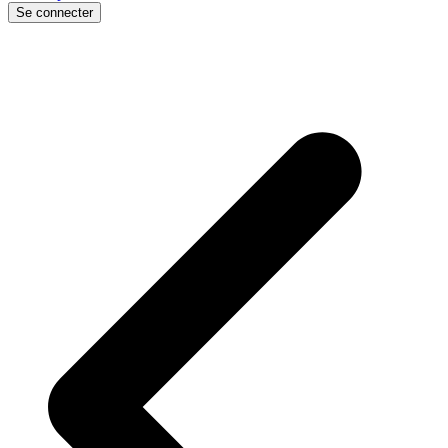
Se connecter
p
p