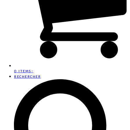
0 items
-
rechercher