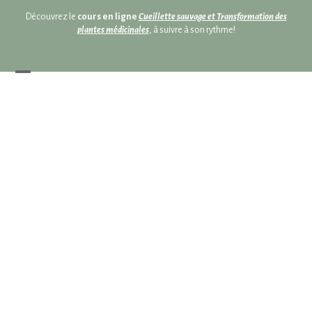
Skip
Skip
Découvrez le
cours en ligne
Cueillette sauvage et Transformation des
to
to
plantes médicinales
, à suivre à son rythme!
content
content
Open
Close
mobile
mobile
menu
menu