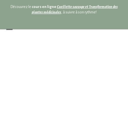
Skip
Skip
Découvrez le
cours en ligne
Cueillette sauvage et Transformation des
to
to
plantes médicinales
, à suivre à son rythme!
content
content
Open
Close
mobile
mobile
menu
menu