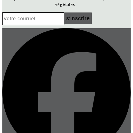
végétales…
Votre
s'inscrire
courriel