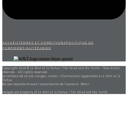
accueil
termes et conditions
politique de
confidentialité
panier
Copyright 2026 ©
Le Vent et la Tortue / The Wind and the Turtle
- Tous droits
réservés - All rights reserved.
Le contenu de ce site
(images, textes, illustrations)
appartient à
Le Vent et la
Tortue
.
Ne pas reproduire sans l'autorisation de l'auteure. Merci.
Images are property of
Le Vent et la Tortue / The Wind and the Turtle
B
T
T