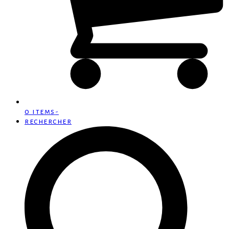
0 items
-
rechercher