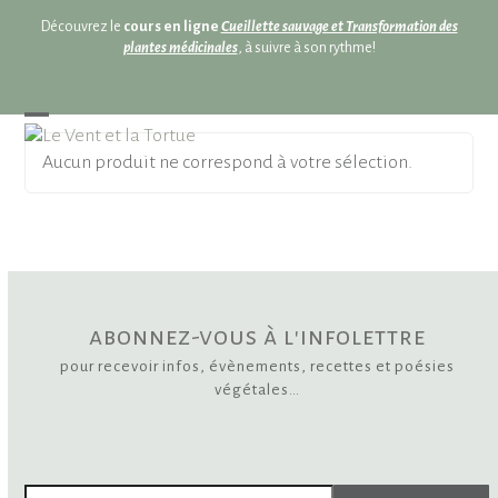
Skip
Découvrez le
cours en ligne
Cueillette sauvage et Transformation des
to
plantes médicinales
, à suivre à son rythme!
content
Open
Close
Aucun produit ne correspond à votre sélection.
mobile
mobile
menu
menu
abonnez-vous à l'infolettre
pour recevoir infos, évènements, recettes et poésies
végétales…
Votre