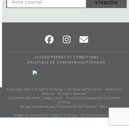
s'inscrire
courriel
Facebook
Instagram
Email
accueil
termes et conditions
politique de confidentialité
panier
Copyright 2026 ©
Le Vent et la Tortue / The Wind and the Turtle
- Tous droits
réservés - All rights reserved.
Le contenu de ce site
(images, textes, illustrations)
appartient à
Le Vent et
la Tortue
.
Ne pas reproduire sans l'autorisation de l'auteure. Merci.
Images are property of
Le Vent et la Tortue / The Wind and the Turtle